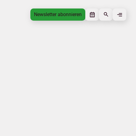
Newsletter abonnieren
Newsletter abonnieren
Beitrag gefällt mir
Autor
Tourismusverband Mecklenburg-
Vorpommern
Schlagworte
Nachhaltigkeit
Qualität
Beitrag teilen
Das könnte Sie interessieren
Klimawandel
Natur
Nachhaltigkeit
Klimaschutz
Familie
Mobilität
|
|
|
Impressum
Datenschutz
Urlaubsmarke
Tourismus.mv