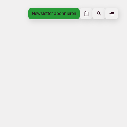
Newsletter abonnieren
Newsletter abonnieren
Beitrag gefällt mir
Autor
Tourismusverband Mecklenburg-
Vorpommern
Schlagworte
Experteninterviews
Nachhaltigkeit
Beitrag teilen
Das könnte Sie interessieren
Barrierefreiheit
Nachhaltigkeit
Weiterbildung
Klimawandel
Natur
Energiesicherheit
|
|
|
Impressum
Datenschutz
Urlaubsmarke
Tourismus.mv